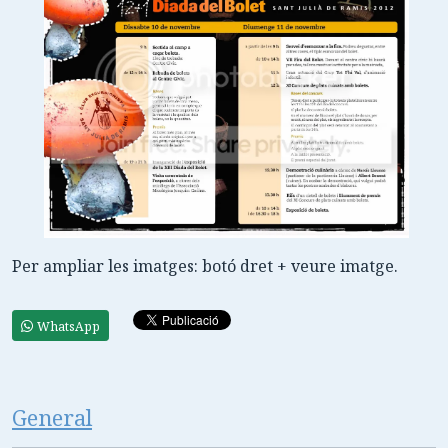
Per ampliar les imatges: botó dret + veure imatge.
WhatsApp
General