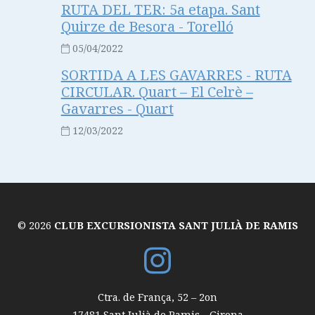
RUTA DEL TER: 5a etapa. Sant
Quirze de Besora - Torelló
05/04/2022
SORTIDA A LES GAVARRES - RUTA
CIRCULAR. Quart – El Celrè –
Gavarres - Quart
12/03/2022
© 2026
CLUB EXCURSIONISTA SANT JULIÀ DE RAMIS
Ctra. de França, 52 – 2on
17481
Sant Julià de Ramis
-
Girona