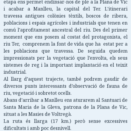
etapa ens permet endinsar-nos de ple a la Plana de Vic
i acabar a Manlleu, la capital del Ter. L’itinerari
travessa antigues colònies tèxtils, boscos de ribera,
poblacions i espais agrícoles i industrials que tenen en
comú l’aprofitament ancestral del riu. Des del primer
moment que ens posem al costat del protagonista, el
riu Ter, comprenem la font de vida que ha estat per a
les poblacions que travessa. De seguida quedem
impressionats per la vegetació que l’envolta, els seus
sistemes de reg i la important implantació en el teixit
industrial.
Al llarg d’aquest trajecte, també podrem gaudir de
diversos punts interessants d’observació de fauna de
riu, vegetació i sobretot ocells.
Abans d’arribar a Manlleu ens aturarem al Santuari de
Santa Maria de la Gleva, patrona de la Plana de Vic,
situat a les Masies de Voltregà.
La ruta és llarga (17 km.) però sense excessives
dificultats i amb poc desnivell.