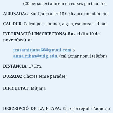
(20 persones) anirem en cotxes particulars.
ARRIBADA:
a Sant Julià a les 18:00 h aproximadament.
CAL DUR:
Calçat per caminar, aigua, esmorzar i dinar.
INFORMACIÓ I INSCRIPCIONS( fins el dia 10 de
novembre) a:
jcasamitjana60@gmail.com
o
anna.ribas@udg.edu
. (cal donar nom i telèfon)
DISTÀNCIA:
17 Km.
DURADA:
4 hores sense parades
DIFICULTAT:
Mitjana
DESCRIPCIÓ DE LA ETAPA:
El recorregut d’aquesta