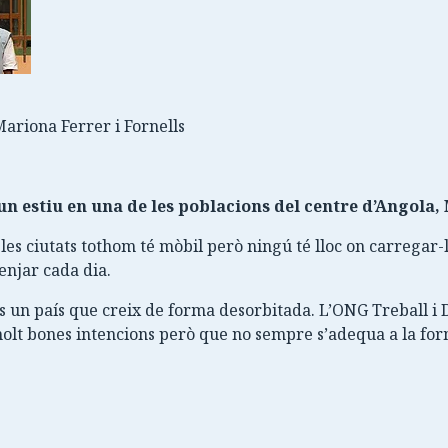
Mariona Ferrer i Fornells
un estiu en una de les poblacions del centre d’Angola,
 les ciutats tothom té mòbil però ningú té lloc on carregar-
enjar cada dia.
s un país que creix de forma desorbitada. L’ONG Treball i 
t bones intencions però que no sempre s’adequa a la for