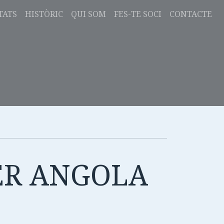
TATS
HISTÒRIC
QUI SOM
FES-TE SOCI
CONTACTE
 PER ANGOLA