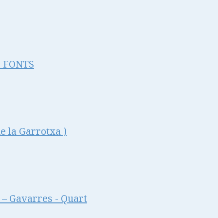
s FONTS
la Garrotxa )
– Gavarres - Quart