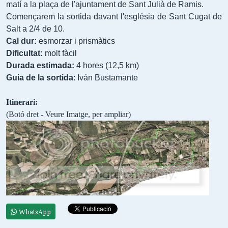
matí a la plaça de l'ajuntament de Sant Julià de Ramis.
Començarem la sortida davant l'església de
Sant Cugat de
Salt a 2/4 de 10.
Cal dur:
esmorzar i prismàtics
Dificultat:
molt fàcil
Durada estimada:
4 hores (
12,5 km
)
Guia de la sortida
: Iván Bustamante
Itinerari:
(Botó dret - Veure Imatge, per ampliar)
WhatsApp