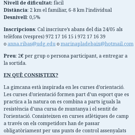
Nivell de dificultat:
fàcil
Distància
: 2 km el familiar, 6-8 km l’individual
Desnivell
: 0,5%
Inscripcions
: Cal inscriure’s abans del dia 24/05 als
telèfons (vespres) 972 17 16 15 i 972 17 16 39
o
anna.ribas@udg.edu
o
marinapladebaix@hotmail.com
Preu
: 2
€
per grup o persona participant,
a entregar a
la sortida.
EN QUÈ CONSISTEIX?
La gimcana està inspirada en les curses d’orientació.
Les curses d’orientació formen part d’un esport que es
practica a la natura on es combina a parts iguals la
resistència d’una cursa de muntanya i el sentit de
l’orientació. Consisteixen en curses atlètiques de camp
a través on els competidors han de passar
obligatòriament per uns punts de control assenyalats