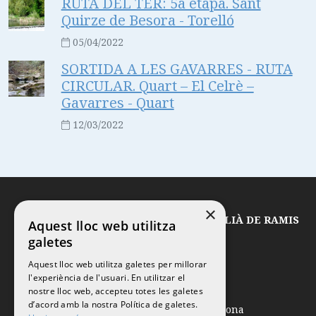
RUTA DEL TER: 5a etapa. Sant
Quirze de Besora - Torelló
05/04/2022
SORTIDA A LES GAVARRES - RUTA
CIRCULAR. Quart – El Celrè –
Gavarres - Quart
12/03/2022
×
© 2026
CLUB EXCURSIONISTA SANT JULIÀ DE RAMIS
Aquest lloc web utilitza
galetes
Aquest lloc web utilitza galetes per millorar
l'experiència de l'usuari. En utilitzar el
Ctra. de França, 52 – 2on
nostre lloc web, accepteu totes les galetes
d’acord amb la nostra Política de galetes.
17481
Sant Julià de Ramis
-
Girona