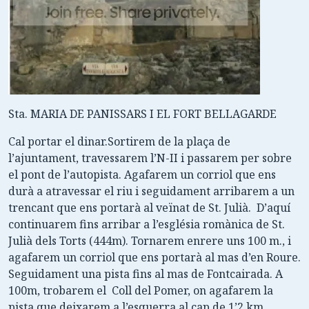
Sta. MARIA DE PANISSARS I EL FORT BELLAGARDE
Cal portar el dinar.Sortirem de la plaça de
l’ajuntament, travessarem l’N-II i passarem per sobre
el pont de l’autopista. Agafarem un corriol que ens
durà a atravessar el riu i seguidament arribarem a un
trencant que ens portarà al veïnat de St. Julià. D’aquí
continuarem fins arribar a l’església romànica de St.
Julià dels Torts (444m). Tornarem enrere uns 100 m., i
agafarem un corriol que ens portarà al mas d’en Roure.
Seguidament una pista fins al mas de Fontcairada. A
100m, trobarem el Coll del Pomer, on agafarem la
pista que deixarem a l’esquerra al cap de 1’2 km.