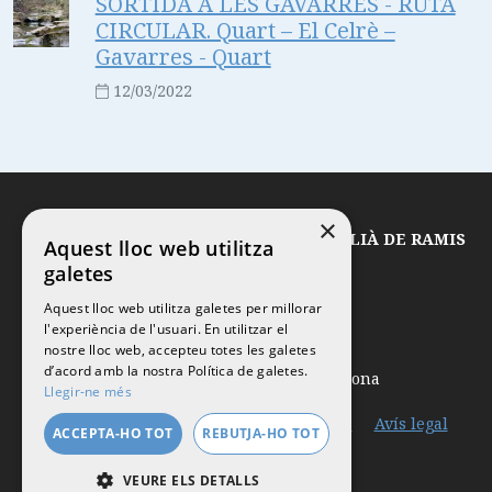
SORTIDA A LES GAVARRES - RUTA
CIRCULAR. Quart – El Celrè –
Gavarres - Quart
12/03/2022
×
© 2026
CLUB EXCURSIONISTA SANT JULIÀ DE RAMIS
Aquest lloc web utilitza
galetes
Aquest lloc web utilitza galetes per millorar
l'experiència de l'usuari. En utilitzar el
Ctra. de França, 52 – 2on
nostre lloc web, accepteu totes les galetes
d’acord amb la nostra Política de galetes.
17481
Sant Julià de Ramis
-
Girona
Llegir-ne més
Contacte
Política de Protecció de Dades
Avís legal
ACCEPTA-HO TOT
REBUTJA-HO TOT
Política de cookies
VEURE ELS DETALLS