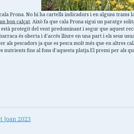
 cala Prona. No hi ha cartells indicadors i en alguns trams
 un bon calçat
. Això fa que cala Prona sigui un paratge sol
rs està protegit del vent predominant i segur que aquest r
rraca és oberta i d'accés lliure en una part i els seus usu
r als pescadors ja que es pesca molt més que en altres cala
s nutrients fins al fons d'aquesta platja.El premi per als q
t Joan 2023