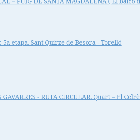
L – PUIG DE SANTA MAGDALENA ( El balcó de 
5a etapa. Sant Quirze de Besora - Torelló
GAVARRES - RUTA CIRCULAR. Quart – El Celrè 