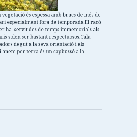
 la vegetació és espessa amb brucs de més de
itari especialment fora de temporada.El racó
ecer ha servit des de temps immemorials als
aris solen ser bastant respectuosos.Cala
dors degut a la seva orientació i els
ui anem per terra és un capbussó a la