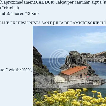
30 h aproximadament.
CAL DUR:
Calçat per caminar, aigua (m
Cristobal)
ada):
4 hores (13 Km)
CLUB EXCURSIONISTA SANT JULIA DE RAMIS
DESCRIPCIÓ
nter" width="500"]