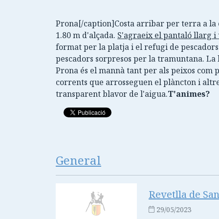
Prona[/caption]Costa arribar per terra a la
1.80 m d'alçada.
S'agraeix el pantaló llarg i
format per la platja i el refugi de pescado
pescadors sorpresos per la tramuntana. La ba
Prona és el mannà tant per als peixos com pe
corrents que arrosseguen el plàncton i altre
transparent blavor de l'aigua.
T'animes?
General
Revetlla de San
29/05/2023