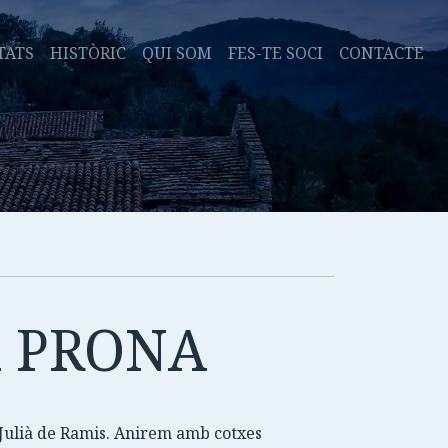
TATS
HISTÒRIC
QUI SOM
FES-TE SOCI
CONTACTE
LA PRONA
t Julià de Ramis. Anirem amb cotxes