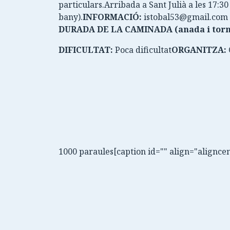
particulars.Arribada a Sant Julià a les 17:
bany).
INFORMACIÓ:
istobal53@gmail.com (
DURADA DE LA CAMINADA (anada i torn
DIFICULTAT:
Poca dificultat
ORGANITZA:
1000 paraules[caption id="" align="alignce