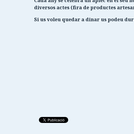
Cada any se celebra un aplec en el seu h
diversos actes (fira de productes artesan
Si us voleu quedar a dinar us podeu dur