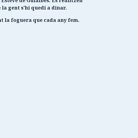
 Esteve de Guialbes. Es realitzen
 la gent s’hi quedi a dinar.
nt la foguera que cada any fem.