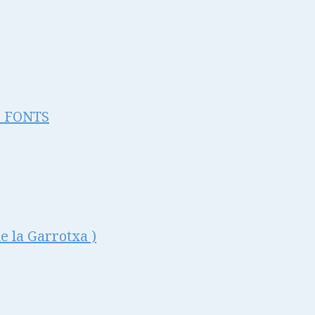
s FONTS
la Garrotxa )