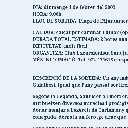
DIA:
diumenge 1 de febrer del 2009
HORA: 9,00h.
LLOC DE SORTIDA: Plaça de l’Ajuntament
CAL DUR: calçat per caminar i dinar (op
DURADA TOTAL ESTIMADA: 2 hores anada
DIFICULTAT: molt fàcil
ORGANITZA: Club Excursionista Sant Ju
MÉS INFORMACIÓ: Tel. 972-171615 (vesp
DESCRIPCIÓ DE LA SORTIDA: Un any més, e
Guialbes). Igual que l’any passat sortire
Segons la llegenda, Sant Mer o Emeri era
atribueixen diversos miracles i prodigis
donar menjar a l’exèrcit de Carlemany q
coneguda, derrota un ferotge drac que te