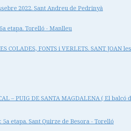
ssebre 2022. Sant Andreu de Pedrinyà
a etapa. Torelló - Manlleu
RES COLADES, FONTS i VERLETS. SANT JOAN le
L – PUIG DE SANTA MAGDALENA ( El balcó de 
5a etapa. Sant Quirze de Besora - Torelló