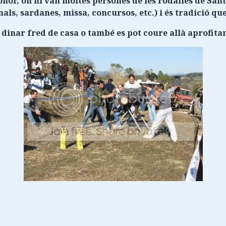
onor, on hi van moltes persones de les rodalies de Sant
als, sardanes, missa, concursos, etc.) i és tradició que
 dinar fred de casa o també es pot coure allà aprofita