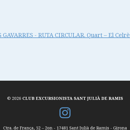
GAVARRES - RUTA CIRCULAR. Quart – El Celrè 
© 2026
CLUB EXCURSIONISTA SANT JULIÀ DE RAMIS
Ctra. de França, 52 – 2on
-
17481
Sant Julià de Ramis
-
Girona