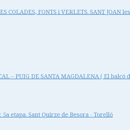
RES COLADES, FONTS i VERLETS. SANT JOAN le
L – PUIG DE SANTA MAGDALENA ( El balcó de 
5a etapa. Sant Quirze de Besora - Torelló