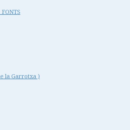
s FONTS
la Garrotxa )