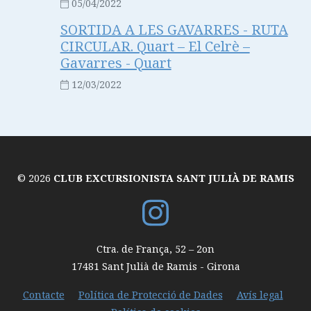
05/04/2022
SORTIDA A LES GAVARRES - RUTA
CIRCULAR. Quart – El Celrè –
Gavarres - Quart
12/03/2022
© 2026
CLUB EXCURSIONISTA SANT JULIÀ DE RAMIS
Ctra. de França, 52 – 2on
17481
Sant Julià de Ramis
-
Girona
Contacte
Política de Protecció de Dades
Avís legal