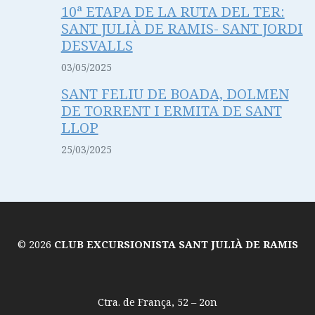
10ª ETAPA DE LA RUTA DEL TER:
SANT JULIÀ DE RAMIS- SANT JORDI
DESVALLS
03/05/2025
SANT FELIU DE BOADA, DOLMEN
DE TORRENT I ERMITA DE SANT
LLOP
25/03/2025
© 2026
CLUB EXCURSIONISTA SANT JULIÀ DE RAMIS
Ctra. de França, 52 – 2on