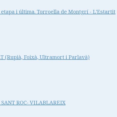
 etapa i última. Torroella de Montgrí - L'Estartit
Rupià, Foixà, Ultramort i Parlavà)
 SANT ROC- VILABLAREIX