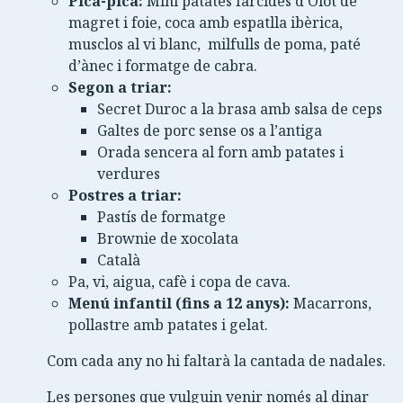
Pica-pica:
Mini patates farcides d’Olot de
magret i foie, coca amb espatlla ibèrica,
musclos al vi blanc, milfulls de poma, paté
d’ànec i formatge de cabra.
Segon a triar:
Secret Duroc a la brasa amb salsa de ceps
Galtes de porc sense os a l’antiga
Orada sencera al forn amb patates i
verdures
Postres a triar:
Pastís de formatge
Brownie de xocolata
Català
Pa, vi, aigua, cafè i copa de cava.
Menú infantil (fins a 12 anys):
Macarrons,
pollastre amb patates i gelat.
Com cada any no hi faltarà la cantada de nadales.
Les persones que vulguin venir només al dinar