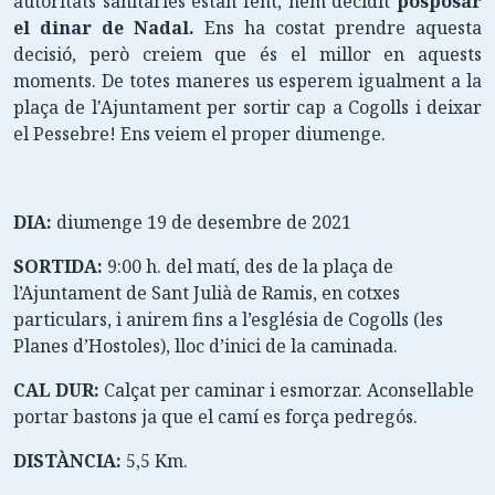
autoritats sanitàries estan fent, hem decidit
posposar
el dinar de Nadal.
Ens ha costat prendre aquesta
decisió, però creiem que és el millor en aquests
moments. De totes maneres us esperem igualment a la
plaça de l'Ajuntament per sortir cap a Cogolls i deixar
el Pessebre! Ens veiem el proper diumenge.
DIA:
diumenge 19 de desembre de 2021
SORTIDA:
9:00 h. del matí, des de la plaça de
l’Ajuntament de Sant Julià de Ramis, en cotxes
particulars, i anirem fins a l’església de Cogolls (les
Planes d’Hostoles), lloc d’inici de la caminada.
CAL DUR:
Calçat per caminar i esmorzar. Aconsellable
portar bastons ja que el camí es força pedregós.
DISTÀNCIA:
5,5 Km.