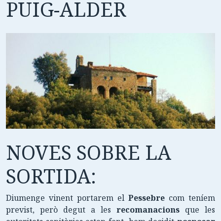
PUIG-ALDER
NOVES SOBRE LA
SORTIDA:
Diumenge vinent portarem el
Pessebre
com teníem
previst, però degut a les
recomanacions
que les