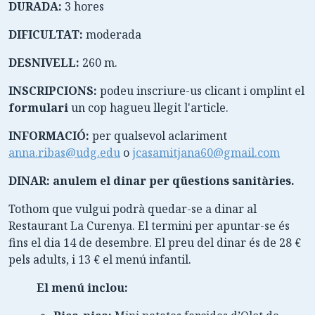
DURADA:
3 hores
DIFICULTAT:
moderada
DESNIVELL:
260 m.
INSCRIPCIONS:
podeu inscriure-us clicant i omplint el
formulari
un cop hagueu llegit l'article.
INFORMACIÓ:
per qualsevol aclariment
anna.ribas@udg.edu
o
jcasamitjana60@gmail.com
DINAR: anulem el dinar per qüestions sanitàries.
Tothom que vulgui podrà quedar-se a dinar al
Restaurant La Curenya. El termini per apuntar-se és
fins el dia 14 de desembre. El preu del dinar és de 28 €
pels adults, i 13 € el menú infantil.
El menú inclou: